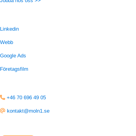
Jobba hos oss >>
VAD VI GÖR
Linkedin
Webb
Google Ads
Företagsfilm
KONTAKT
+46 70 696 49 05
kontakt@moln1.se
FÖLJ OSS